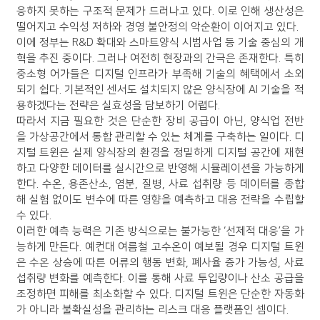
응하지 못하는 구조적 문제가 드러나고 있다. 이로 인해 생산성은
떨어지고 수익성 저하와 경영 불안정의 악순환이 이어지고 있다.
이에 정부는 R&D 확대와 스마트양식 시범사업 등 기술 중심의 개
혁을 추진 중이다. 그러나 여전히 현장과의 간극은 존재한다. 특히
중소형 어가들은 디지털 인프라가 부족해 기술의 혜택에서 소외
되기 쉽다. 기본적인 센서도 설치되지 않은 양식장에 AI 기술을 적
용하겠다는 전략은 실효성을 담보하기 어렵다.
따라서 지금 필요한 것은 단순한 장비 공급이 아닌, 양식업 전반
을 가상공간에서 통합 관리할 수 있는 체계를 구축하는 일이다. 디
지털 트윈은 실제 양식장의 환경을 정밀하게 디지털 공간에 재현
하고 다양한 데이터를 실시간으로 반영해 시뮬레이션을 가능하게
한다. 수온, 용존산소, 염분, 질병, 사료 섭취량 등 데이터를 종합
해 실험 없이도 변수에 따른 영향을 예측하고 대응 전략을 수립할
수 있다.
이러한 예측 능력은 기존 방식으로는 불가능한 ‘선제적 대응’을 가
능하게 만든다. 예컨대 여름철 고수온이 예보될 경우 디지털 트윈
은 수온 상승에 따른 어류의 행동 변화, 폐사율 증가 가능성, 사료
섭취량 변화를 예측한다. 이를 통해 사료 투입량이나 산소 공급을
조정하면 피해를 최소화할 수 있다. 디지털 트윈은 단순한 자동화
가 아니라 불확실성을 관리하는 리스크 대응 플랫폼인 셈이다.