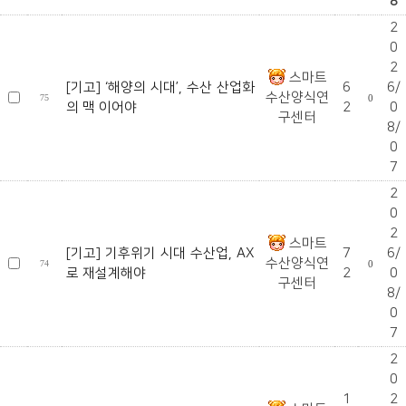
8
2
0
2
스마트
[기고] ‘해양의 시대’, 수산 산업화
6
6/
수산양식연
75
0
의 맥 이어야
2
0
구센터
8/
0
7
2
0
2
스마트
[기고] 기후위기 시대 수산업, AX
7
6/
수산양식연
74
0
로 재설계해야
2
0
구센터
8/
0
7
2
0
1
2