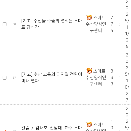
2
0
2
스마트
7
[기고] 수산물 수출의 열쇠는 스마
5/
수산양식연
7
58
0
트 양식장
1
구센터
4
1/
0
5
2
0
2
스마트
8
[기고] 수산 교육의 디지털 전환이
5/
수산양식연
3
57
0
미래 연다
1
구센터
3
0/
2
7
2
0
1
2
스마트
칼럼 / 김태호 전남대 교수·스마
0
5/