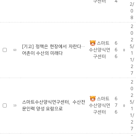
구센터
4
2/
0
8
2
0
2
스마트
6
[기고] 정책은 현장에서 자란다…
5/
수산양식연
6
60
0
어촌이 수산의 미래다
1
구센터
6
1/
2
7
2
0
2
스마트
6
스마트수산양식연구센터, 수산전
5/
수산양식연
7
59
0
문인력 양성 요람으로
1
구센터
6
1/
2
7