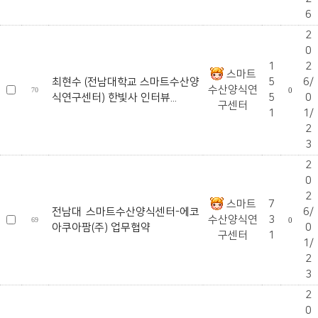
6
2
0
1
2
스마트
최현수 (전남대학교 스마트수산양
5
6/
수산양식연
70
0
식연구센터) 한빛사 인터뷰...
5
0
구센터
1
1/
2
3
2
0
2
스마트
7
전남대 스마트수산양식센터-에코
6/
수산양식연
3
69
0
아쿠아팜(주) 업무협약
0
구센터
1
1/
2
3
2
0