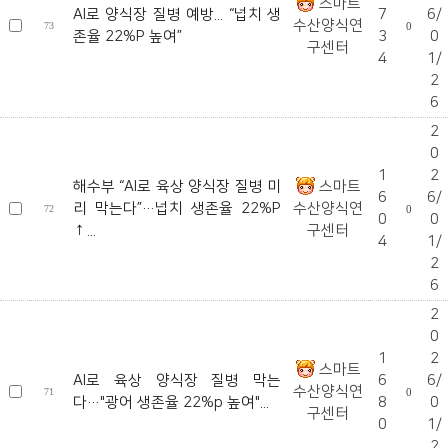
스마트
AI로 양식장 질병 예방... “넙치 생
7
6/
수산양식연
73
0
존율 22%P 높여”
3
0
구센터
4
1/
2
6
2
0
1
2
해수부 “AI로 육상 양식장 질병 미
스마트
6
6/
리 막는다”…넙치 생존율 22%P
수산양식연
72
0
0
0
↑...
구센터
4
1/
2
6
2
0
1
2
스마트
AI로 육상 양식장 질병 막는
6
6/
수산양식연
71
0
다…"광어 생존율 22%p 높여"...
8
0
구센터
0
1/
2