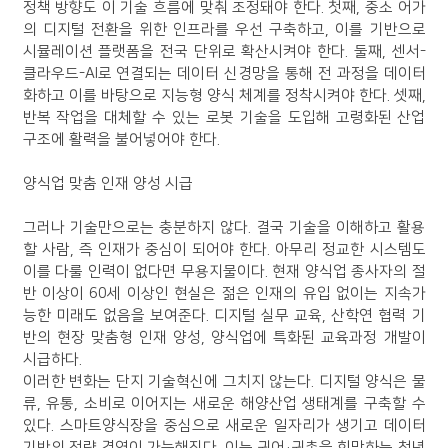
정책 방향도 이 기술 흐름에 맞춰 조정돼야 한다. 첫째, 중소 어가
의 디지털 전환을 위한 인프라를 우선 구축하고, 이를 기반으로
시뮬레이션 플랫폼을 전국 단위로 확산시켜야 한다. 둘째, 센서-
클라우드-AI로 연결되는 데이터 신경망을 통해 전 과정을 데이터
화하고 이를 바탕으로 지능형 양식 체계를 정착시켜야 한다. 셋째,
반복 작업을 대체할 수 있는 로봇 기술을 도입해 고령화된 산업
구조에 활력을 불어넣어야 한다.
양식업 맞춤 인재 양성 시급
그러나 기술만으로는 충분하지 않다. 결국 기술을 이해하고 활용
할 사람, 즉 인재가 중심이 되어야 한다. 아무리 정교한 시스템도
이를 다룰 인력이 없다면 무용지물이다. 현재 양식업 종사자의 절
반 이상이 60세 이상인 현실은 젊은 인재의 유입 없이는 지속가
능한 미래도 없음을 보여준다. 디지털 실무 교육, 산학연 협력 기
반의 현장 맞춤형 인재 양성, 양식업에 특화된 교육과정 개발이
시급하다.
이러한 변화는 단지 기술혁신에 그치지 않는다. 디지털 양식은 물
류, 유통, 소비로 이어지는 새로운 해양산업 생태계를 구축할 수
있다. 스마트양식장을 중심으로 새로운 일자리가 생기고 데이터
기반의 전략 경영이 가능해진다. 이는 귀어·귀촌을 희망하는 청년