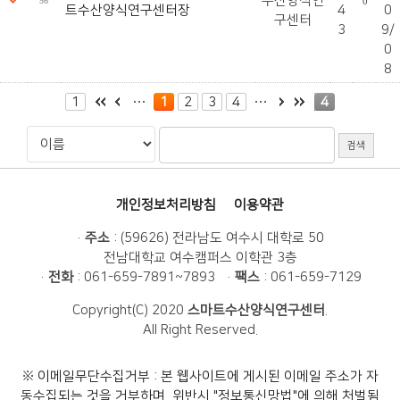
수산양식연
56
0
트수산양식연구센터장
4
0
구센터
3
9/
0
8
1
1
2
3
4
4
개인정보처리방침
이용약관
·
주소
: (59626) 전라남도 여수시 대학로 50
전남대학교 여수캠퍼스 이학관 3층
·
전화
: 061-659-7891~7893 ·
팩스
: 061-659-7129
Copyright(C) 2020
스마트수산양식연구센터
.
All Right Reserved.
※
이메일무단수집거부 : 본 웹사이트에 게시된 이메일 주소가 자
동수집되는 것을 거부하며, 위반시 "정보통신망법"에 의해 처벌됨