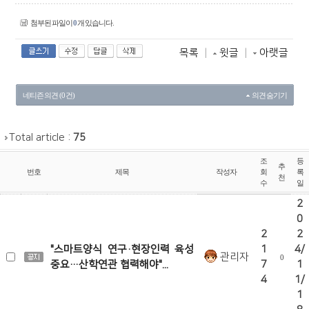
첨부된 파일이
0
개 있습니다.
목록
|
윗글
|
아랫글
네티즌 의견 (0 건)
의견 숨기기
Total article :
75
조
등
추
번호
제목
작성자
회
록
천
수
일
2
0
2
2
"스마트양식 연구·현장인력 육성
1
4/
관리자
0
중요…산학연관 협력해야"...
7
1
4
1/
1