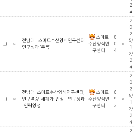
2
4
2
0
2
스마트
8
전남대 스마트수산양식연구센터
5/
수산양식연
0
65
0
연구성과 ‘주목’
1
구센터
4
2/
2
4
2
0
2
전남대 스마트수산양식연구센터,
스마트
6
5/
연구역량 세계가 인정…연구성과
수산양식연
9
64
0
1
·인력양성...
구센터
3
2/
2
4
2