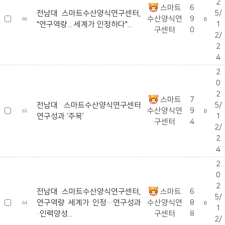
2
스마트
6
전남대 스마트수산양식연구센터,
5/
수산양식연
9
66
0
"연구역량... 세계가 인정하다"...
1
구센터
0
2/
2
4
2
0
2
스마트
7
전남대 스마트수산양식연구센터
5/
수산양식연
9
65
0
연구성과 ‘주목’
1
구센터
4
2/
2
4
2
0
2
전남대 스마트수산양식연구센터,
스마트
6
5/
연구역량 세계가 인정…연구성과
수산양식연
8
64
0
1
·인력양성...
구센터
8
2/