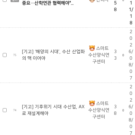
0
중요…산학연관 협력해야"...
5
1
8
1/
1
8
2
0
2
스마트
[기고] ‘해양의 시대’, 수산 산업화
3
6/
수산양식연
75
0
의 맥 이어야
3
0
구센터
8/
0
7
2
0
2
스마트
[기고] 기후위기 시대 수산업, AX
3
6/
수산양식연
74
0
로 재설계해야
8
0
구센터
8/
0
7