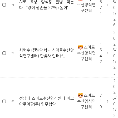
AI로 육상 양식장 질병 막는
6
6/
수산양식연
71
0
다…"광어 생존율 22%p 높여"...
7
0
구센터
1
1/
2
6
2
0
1
2
스마트
최현수 (전남대학교 스마트수산양
5
6/
수산양식연
70
0
식연구센터) 한빛사 인터뷰...
4
0
구센터
2
1/
2
3
2
0
2
스마트
7
전남대 스마트수산양식센터-에코
6/
수산양식연
1
69
0
아쿠아팜(주) 업무협약
0
구센터
9
1/
2