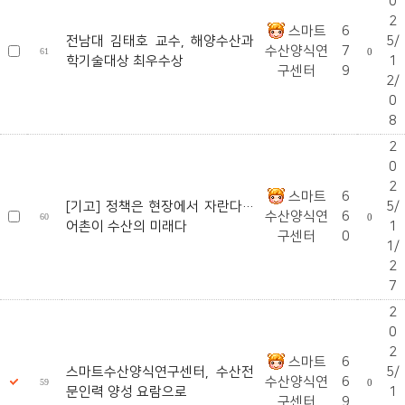
0
2
스마트
6
전남대 김태호 교수, 해양수산과
5/
수산양식연
7
61
0
학기술대상 최우수상
1
구센터
9
2/
0
8
2
0
2
스마트
6
[기고] 정책은 현장에서 자란다…
5/
수산양식연
6
60
0
어촌이 수산의 미래다
1
구센터
0
1/
2
7
2
0
2
스마트
6
스마트수산양식연구센터, 수산전
5/
수산양식연
6
59
0
문인력 양성 요람으로
1
구센터
9