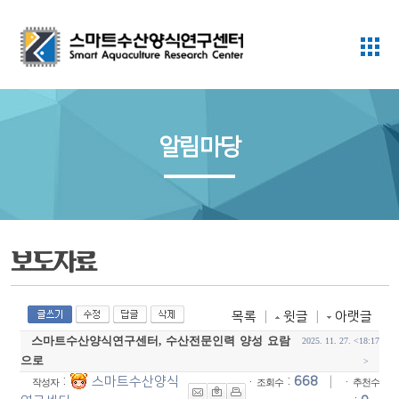
알림마당
보도자료
목록
|
윗글
|
아랫글
스마트수산양식연구센터, 수산전문인력 양성 요람
2025. 11. 27. <18:17
으로
>
:
스마트수산양식
·
:
668
|
·
작성자
조회수
추천수