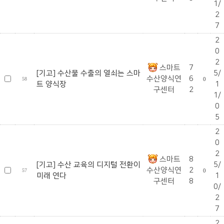
1/
2
7
2
0
2
스마트
7
[기고] 수산물 수출의 열쇠는 스마
5/
수산양식연
6
58
0
트 양식장
1
구센터
2
1/
0
5
2
0
2
스마트
8
[기고] 수산 교육의 디지털 전환이
5/
수산양식연
2
57
0
미래 연다
1
구센터
8
0/
2
7
2