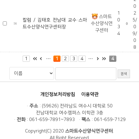
0
1
2
스마트
칼럼 / 김태호 전남대 교수·스마
0
5/
수산양식연
56
0
트수산양식연구센터장
3
0
구센터
4
9/
0
8
1
1
2
3
4
4
개인정보처리방침
이용약관
·
주소
: (59626) 전라남도 여수시 대학로 50
전남대학교 여수캠퍼스 이학관 3층
·
전화
: 061-659-7891~7893 ·
팩스
: 061-659-7129
Copyright(C) 2020
스마트수산양식연구센터
.
All Right Reserved.