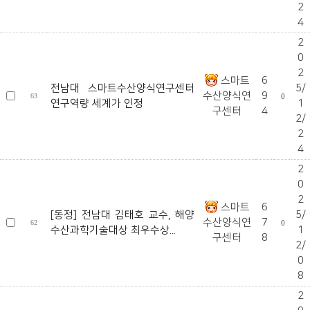
2
4
2
0
2
스마트
6
전남대 스마트수산양식연구센터
5/
수산양식연
9
63
0
연구역량 세계가 인정
1
구센터
4
2/
2
4
2
0
2
스마트
6
[동정] 전남대 김태호 교수, 해양
5/
수산양식연
7
62
0
수산과학기술대상 최우수상...
1
구센터
8
2/
0
8
2