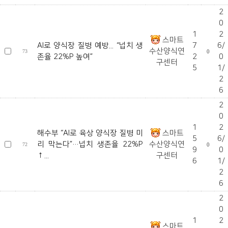
2
0
1
2
스마트
AI로 양식장 질병 예방... “넙치 생
7
6/
수산양식연
73
0
존율 22%P 높여”
2
0
구센터
5
1/
2
6
2
0
1
2
해수부 “AI로 육상 양식장 질병 미
스마트
5
6/
리 막는다”…넙치 생존율 22%P
수산양식연
72
0
9
0
↑...
구센터
6
1/
2
6
2
0
1
2
스마트