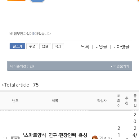
첨부된 파일이
0
개 있습니다.
목록
|
윗글
|
아랫글
네티즌 의견 (0 건)
의견 숨기기
Total article :
75
조
등
추
번호
제목
작성자
회
록
천
수
일
2
0
2
2
"스마트양식 연구·현장인력 육성
1
4/
관리자