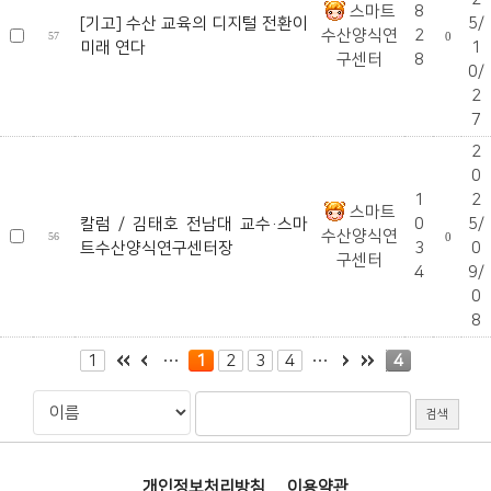
스마트
8
[기고] 수산 교육의 디지털 전환이
5/
수산양식연
2
57
0
미래 연다
1
구센터
8
0/
2
7
2
0
1
2
스마트
칼럼 / 김태호 전남대 교수·스마
0
5/
수산양식연
56
0
트수산양식연구센터장
3
0
구센터
4
9/
0
8
1
1
2
3
4
4
개인정보처리방침
이용약관