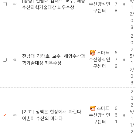
[동정] 전남대 김태호 교수, 해양
5/
수산양식연
7
62
0
수산과학기술대상 최우수상...
1
구센터
8
2/
0
8
2
0
2
스마트
6
전남대 김태호 교수, 해양수산과
5/
수산양식연
7
61
0
학기술대상 최우수상
1
구센터
9
2/
0
8
2
0
2
스마트
6
[기고] 정책은 현장에서 자란다…
5/
수산양식연
6
60
0
어촌이 수산의 미래다
1
구센터
1
1/
2