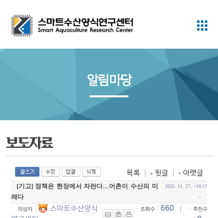
알림마당
보도자료
목록
|
윗글
|
아랫글
[기고] 정책은 현장에서 자란다…어촌이 수산의 미
2025. 11. 27. <18:17
래다
>
:
스마트수산양식
·
:
660
|
·
작성자
조회수
추천수