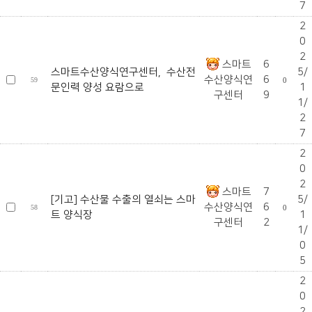
7
2
0
2
스마트
6
스마트수산양식연구센터, 수산전
5/
수산양식연
6
59
0
문인력 양성 요람으로
1
구센터
9
1/
2
7
2
0
2
스마트
7
[기고] 수산물 수출의 열쇠는 스마
5/
수산양식연
6
58
0
트 양식장
1
구센터
2
1/
0
5
2
0
2