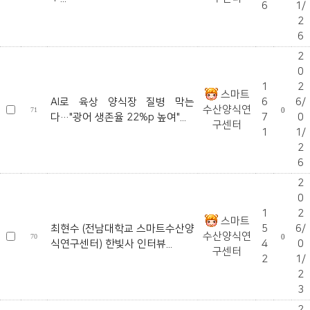
6
1/
2
6
2
0
1
2
스마트
AI로 육상 양식장 질병 막는
6
6/
수산양식연
71
0
다…"광어 생존율 22%p 높여"...
7
0
구센터
1
1/
2
6
2
0
1
2
스마트
최현수 (전남대학교 스마트수산양
5
6/
수산양식연
70
0
식연구센터) 한빛사 인터뷰...
4
0
구센터
2
1/
2
3
2