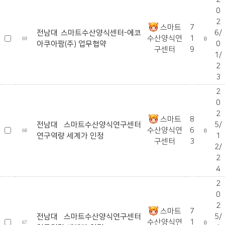
0
2
스마트
7
전남대 스마트수산양식센터-에코
6/
수산양식연
1
69
0
아쿠아팜(주) 업무협약
0
구센터
9
1/
2
3
2
0
2
스마트
8
전남대 스마트수산양식연구센터
5/
수산양식연
6
68
0
연구역량 세계가 인정
1
구센터
3
2/
2
4
2
0
2
스마트
7
전남대 스마트수산양식연구센터
5/
수산양식연
1
67
0