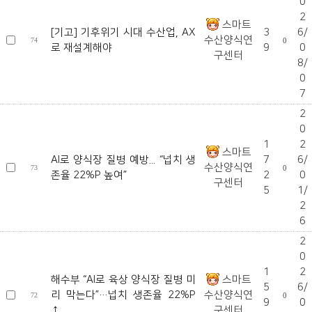
0
2
스마트
[기고] 기후위기 시대 수산업, AX
3
6/
수산양식연
74
0
로 재설계해야
9
0
구센터
8/
0
7
2
0
1
2
스마트
AI로 양식장 질병 예방... “넙치 생
7
6/
수산양식연
73
0
존율 22%P 높여”
2
0
구센터
5
1/
2
6
2
0
1
2
해수부 “AI로 육상 양식장 질병 미
스마트
5
6/
리 막는다”…넙치 생존율 22%P
수산양식연
72
0
9
0
↑...
구센터