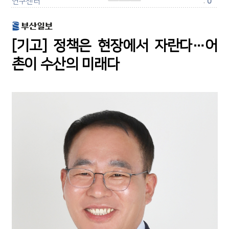
연구센터
:
0
[기고] 정책은 현장에서 자란다…어
촌이 수산의 미래다
글
자
크
기
변
경
하
기
S
N
S
보
내
기