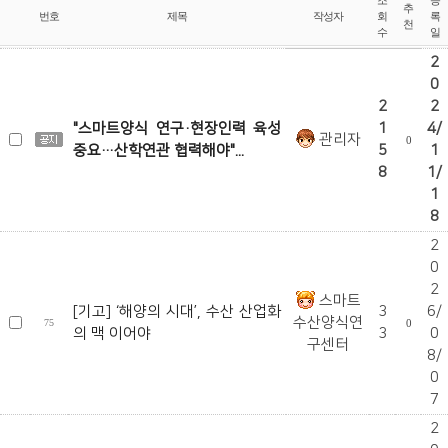
조
등
추
번호
제목
작성자
회
록
천
수
일
2
0
2
2
"스마트양식 연구·현장인력 육성
1
4/
관리자
0
중요…산학연관 협력해야"...
5
1
8
1/
1
8
2
0
2
스마트
[기고] ‘해양의 시대’, 수산 산업화
3
6/
수산양식연
75
0
의 맥 이어야
3
0
구센터
8/
0
7
2