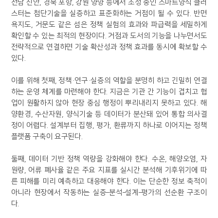
전남 신안, 경북 포항, 강원 양양 등에서 조성 중인 스마트양식 클러
스터는 첨단기술을 실증하고 표준화하는 거점이 될 수 있다. 반면
욕지도, 거문도 같은 섬은 정책 실험의 효과와 파급력을 세밀하게
확인할 수 있는 최적의 현장이다. 거점과 도서의 기능을 나누면서도
전략적으로 연결하면 기술 확산성과 정책 효과를 동시에 확보할 수
있다.
이를 위해 첫째, 정책·연구·실증의 역할을 분명히 하고 긴밀히 연결
하는 운영 체계를 마련해야 한다. 지금은 기관 간 기능이 겹치고 협
업이 원활하지 않아 현장 중심 행정이 뿌리내리지 못하고 있다. 해
양환경, 수산자원, 양식기술 등 데이터가 분산돼 있어 통합 의사결
정이 어렵다. 설계부터 집행, 평가, 환류까지 하나로 이어지는 정책
플랫폼 구축이 요구된다.
둘째, 데이터 기반 정책 역량을 강화해야 한다. 수온, 해양오염, 자
원량, 어류 폐사율 같은 주요 지표를 실시간 분석해 기후위기에 따
른 피해를 미리 예측하고 대응해야 한다. 이는 단순한 정보 축적이
아니라 현장에서 작동하는 실증–분석–설계–평가의 선순환 구조이
다.