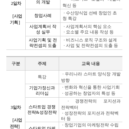
의 개발
2
일차
혁신 등
∙
수산양식업 선배 창업인 초
창업사례
［
사업
청 특강
기획
］
사업계획서 작
∙
사업계획서의 핵심 요소
성 실무
∙
요소별 주요 내용 작성 등
사업기획 및 전
∙
비즈니스 로직 구조와 설계
략컨셉의 도출
∙
사업 및 전략컨셉의 도출 등
구분
주제
교육 내용
∙
우리나라 스마트 양식장 개발
특강
방향
∙
변화와 혁신을 통한 사업기회
기업가정신과
리더십
∙
성공하는 창업자의 특성 등
∙
경쟁전략의 포지션과
스타트업 경쟁
3
일차
전략벡터
전략
&
성장전략
∙
성장전략의 포지션과 전략벡
터 등
［
사업
∙
창업기업의 마케팅전략 수립
전략
］
스타트업 마케