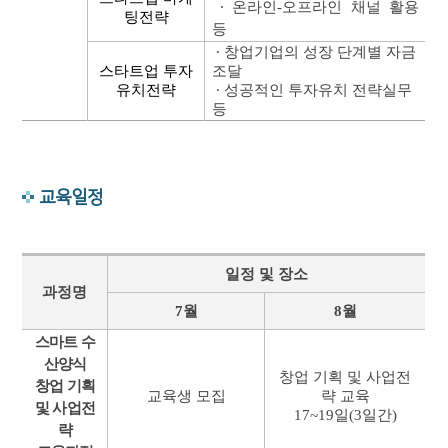
∙
온라인
-
오프라인 채널 활용
팅전략
등
∙
창업기업의 성장 단계별 자금
스타트업 투자
조달
유치전략
∙
성공적인 투자유치 전략실무
등
교육일정
일정 및 장소
과정명
7
월
8
월
스마트 수
산양식
창업 기획 및 사업전
창업 기획
교육생 모집
략 교육
및 사업전
17~19
일
(3
일간
)
략