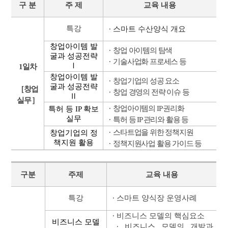
구 분
주 제
교육 내용
특강
∙
스마트 수산양식 개요
창업아이템 발
∙
창업 아이템의 탐색
굴과 성공전략
∙
기술사업화 프로세스 등
Ⅰ
1
일차
창업아이템 발
∙
창업기업의 성공 요소
굴과 성공전략
［
창업
∙
창업 경영의 전략 이슈 등
Ⅱ
실무
］
∙
창업아이템의
IP
권리화
특허 등
IP
확보
실무
∙
특허 등
IP
관리와 활용 등
∙
스타트업을 위한 정책지원
창업기업의 정
책지원 활용
∙
정책지원사업 활용 가이드 등
구분
주제
교육 내용
특강
∙
스마트 양식장 운영사례
∙
비즈니스 모델의 핵심요소
비즈니스 모델
∙
비즈니스 모델의 개발과